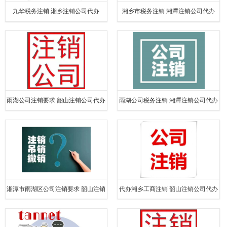
九华税务注销 湘乡注销公司代办
湘乡市税务注销 湘潭注销公司代办
雨湖公司注销要求 韶山注销公司代办
雨湖公司税务注销 湘潭注销公司代办
湘潭市雨湖区公司注销要求 韶山注销
代办湘乡工商注销 韶山注销公司代办
公司代办