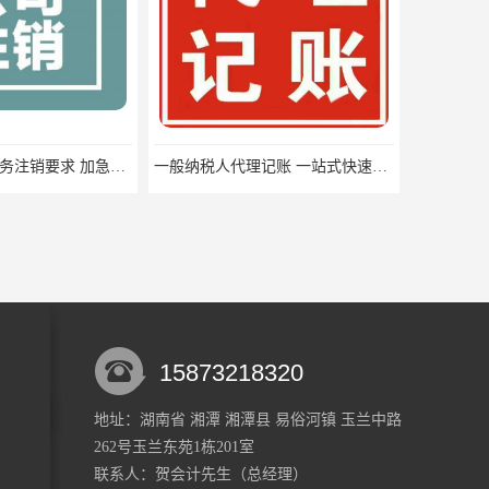
湘潭市岳塘区税务注销要求 加急办理
一般纳税人代理记账 一站式快速办理
15873218320
地址：湖南省 湘潭 湘潭县 易俗河镇 玉兰中路
262号玉兰东苑1栋201室
湘潭市雨湖区快速税务注销 一般纳税人税务申报 一站式服务
韶山市税费申报流程 个体工商户税务注销 快速高效
联系人：贺会计
先生
（总经理）