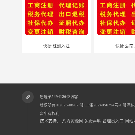
快捷 株洲入驻
快捷 湖南
您是第
5494126
位访客
版权所有 ©2026-08-07
湘ICP备2024056794号-1
湘潭纳
留所有权利.
技术支持：
八方资源网
免责声明
管理员入口
网站
一般纳税人代理记账 办理步骤