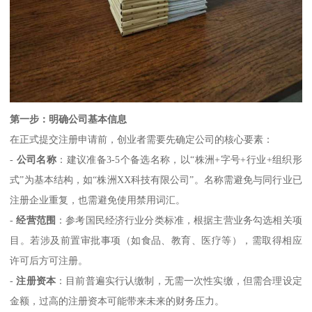
第一步：明确公司基本信息
在正式提交注册申请前，创业者需要先确定公司的核心要素：
-
公司名称
：建议准备3-5个备选名称，以“株洲+字号+行业+组织形
式”为基本结构，如“株洲XX科技有限公司”。名称需避免与同行业已
注册企业重复，也需避免使用禁用词汇。
-
经营范围
：参考国民经济行业分类标准，根据主营业务勾选相关项
目。若涉及前置审批事项（如食品、教育、医疗等），需取得相应
许可后方可注册。
-
注册资本
：目前普遍实行认缴制，无需一次性实缴，但需合理设定
金额，过高的注册资本可能带来未来的财务压力。