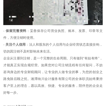
-
保留完整资料
：妥善保存公司营业执照、账本、发票、印章等文
件，方便注销时使用。
-
关注个人信用
：法人和股东的个人信用与企业经营状态直接挂钩，
切勿因注销不及时影响未来生活。
企业从注册到注销，是一个完整的生命周期。只有做到“有始有终”，
才能真正实现合规经营。如果您对公司注销流程有任何疑问，不妨
咨询身边的专业财税顾问，让专业的人做专业的事，为您的创业之
路免除后顾之忧。湘潭纳川会计服务有限公司的全体职员始终秉持
客户至上的理念，愿以高效、快捷、专业的服务，陪伴您的企业走
好每一步。