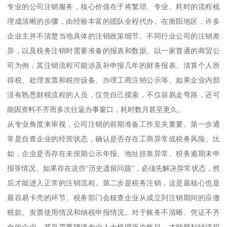
专业的公司注销服务，核心价值在于将繁琐、专业、耗时的流程梳
理成清晰的步骤，由经验丰富的团队全程代办。在衡阳地区，许多
企业主并不清楚当地具体的注销政策细节、不同行业公司的注销差
异，以及税务注销时需要准备的报表和数据。以一家普通的商贸公
司为例，其注销流程可能涉及补申报几年的财务报表、清算个人所
得税、处理发票和税控设备、办理工商注销公示等。如果企业内部
没有熟悉财税流程的人员，仅凭自己摸索，不仅容易走弯路，还可
能因资料不齐而多次往返办事窗口，耗时数月甚至更久。
从专业角度来审视，公司注销的前期准备工作至关重要。第一步通
常是自查企业的经营状态，确认是否存在工商异常或税务风险。比
如，企业是否存在未按期公示年报、地址挂靠异常、税务逾期未申
报等情况。如果存在这些“历史遗留问题”，必须先解决异常状态，然
后才能进入正常的注销流程。第二步是税务注销，这是最核心也是
最容易卡壳的环节。税务部门会核查企业从成立到注销期间的应缴
税款、发票使用情况和纳税申报情况。对于账务不清晰、凭证不齐
全的企业，甚至需要聘请专业人士梳理历史账目，才能顺利结清税