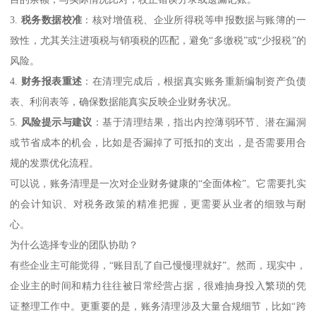
3.
税务数据校准
：核对增值税、企业所得税等申报数据与账簿的一
致性，尤其关注进项税与销项税的匹配，避免“多缴税”或“少报税”的
风险。
4.
财务报表重述
：在清理完成后，根据真实账务重新编制资产负债
表、利润表等，确保数据能真实反映企业财务状况。
5.
风险提示与建议
：基于清理结果，指出内控薄弱环节、潜在漏洞
或节省成本的机会，比如是否漏掉了可抵扣的支出，是否需要用合
规的发票优化流程。
可以说，账务清理是一次对企业财务健康的“全面体检”。它需要扎实
的会计知识、对税务政策的精准把握，更需要从业者的细致与耐
心。
为什么选择专业的团队协助？
有些企业主可能觉得，“账目乱了自己慢慢理就好”。然而，现实中，
企业主的时间和精力往往被日常经营占据，很难抽身投入繁琐的凭
证整理工作中。更重要的是，账务清理涉及大量合规细节，比如“跨