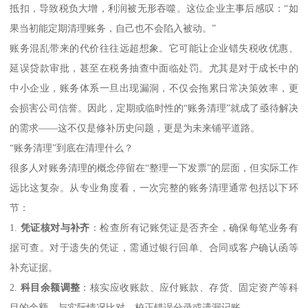
抵扣，导致税负大增，利润被无形吞噬。这位企业主事后感叹：“如
果当初能定期清理账务，自己也不会陷入被动。”
账务混乱带来的代价往往远超想象。它可能让企业错失税收优惠、
延误贷款审批，甚至在税务抽查中面临处罚。尤其是对于成长中的
中小企业，账务体系一旦出现漏洞，不仅会拖累日常决策效率，更
会损害公司信誉。因此，定期或临时性的“账务清理”就成了亟待解决
的需求——这不仅是修补历史问题，更是为未来铺平道路。
“账务清理”到底在清理什么？
很多人对账务清理的概念停留在“整理一下发票”的层面，但实际工作
远比这复杂。从专业角度看，一次完整的账务清理通常包括以下环
节：
1.
凭证核对与补齐
：检查所有记账凭证是否齐全，确保每笔业务有
据可查。对于遗失的凭证，需通过银行回单、合同或客户确认函等
补充证据。
2.
科目余额调整
：核实应收账款、应付账款、存货、固定资产等科
目的余额，与实际情况比对，校正错误分录或遗漏记账。