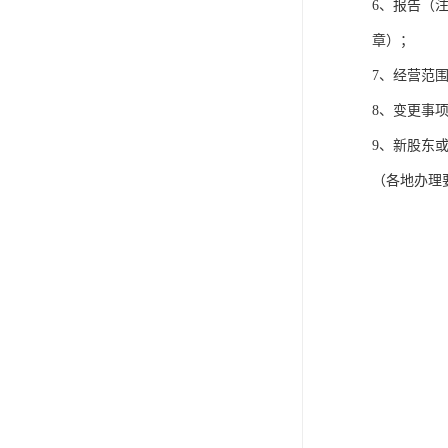
6、报告（
章）；
7、经营范
8、变更事
9、新股东
（各地办理