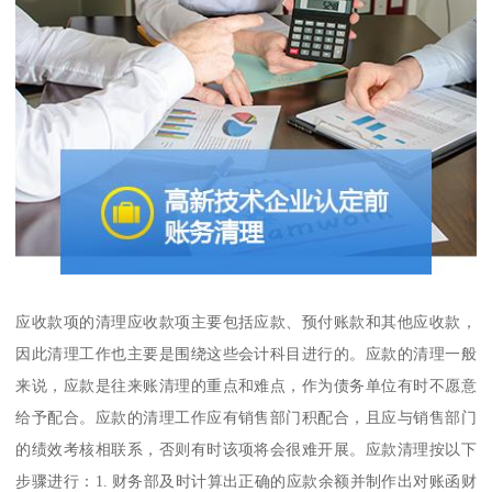
应收款项的清理应收款项主要包括应款、预付账款和其他应收款，
因此清理工作也主要是围绕这些会计科目进行的。应款的清理一般
来说，应款是往来账清理的重点和难点，作为债务单位有时不愿意
给予配合。应款的清理工作应有销售部门积配合，且应与销售部门
的绩效考核相联系，否则有时该项将会很难开展。应款清理按以下
步骤进行：1. 财务部及时计算出正确的应款余额并制作出对账函财