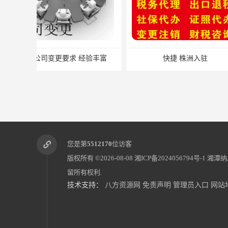
快捷 株洲入驻
快捷 湖南
您是第
5512170
位访客
版权所有 ©2026-08-08
湘ICP备2024056794号-1
湘潭纳
留所有权利.
技术支持：
八方资源网
免责声明
管理员入口
网站
一般纳税人代理记账 办理步骤