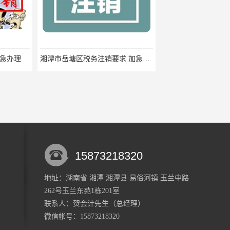
湘潭市岳塘区税务注销要求 加急办理
一般纳税人代理记账 一站式快速办理
15873218320
地址：湖南省 湘潭 湘潭县 易俗河镇 玉兰中路
262号玉兰东苑1栋201室
湘潭市雨湖区快速税务注销 一般纳税人税务申报 一站式服务
韶山市税费申报流程 个体工商户税务注销 快速高效
联系人：贺会计
先生
（总经理）
微信帐号：15873218320