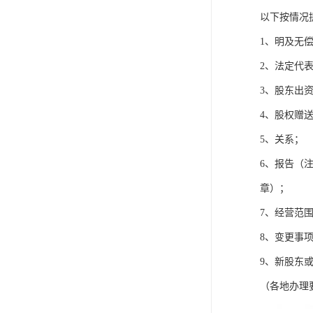
以下按情况
1、明及无
2、法定代
3、股东出
4、股权赠
5、关系；
6、报告（
章）；
7、经营范
8、变更事
9、新股东
（各地办理