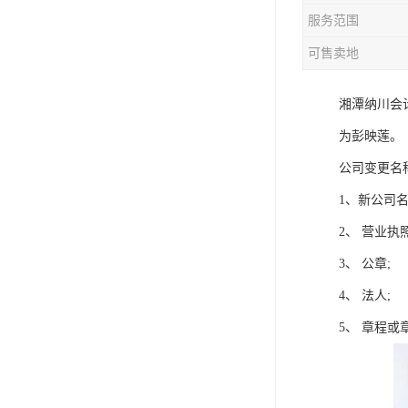
服务范围
可售卖地
湘潭纳川会
为彭映莲。
公司变更名
1、新公司
2、 营业执
3、 公章;
4、 法人;
5、 章程或