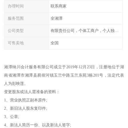
办理时间
联系商家
服务范围
全湘潭
公司类型
有限责任公司，个体工商户，个人独资，内资，外资
可售卖地
全国
湘潭纳川会计服务有限公司成立于2019年12月23日，注册地位于湖
南省湘潭市湘潭县易俗河镇玉兰中路玉兰东苑3栋201号，法定代表
人为彭映莲。
变更股东或法人需准备的资料：
1、营业执照正副本原件;
2、新旧法人股东复印件;
3、公章;
4、新法人简历一份、以及新法人签字;