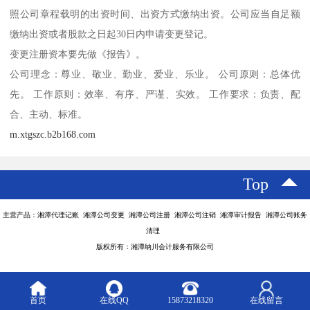
照公司章程载明的出资时间、出资方式缴纳出资。公司应当自足额
缴纳出资或者股款之日起30日内申请变更登记。
变更注册资本要先做《报告》。
公司理念：尊业、敬业、勤业、爱业、乐业。 公司原则：总体优
先。 工作原则：效率、有序、严谨、实效。 工作要求：负责、配
合、主动、标准。
m.xtgszc.b2b168.com
Top
主营产品：湘潭代理记账 湘潭公司变更 湘潭公司注册 湘潭公司注销 湘潭审计报告 湘潭公司账务
清理
版权所有：湘潭纳川会计服务有限公司
首页
在线QQ
15873218320
在线留言