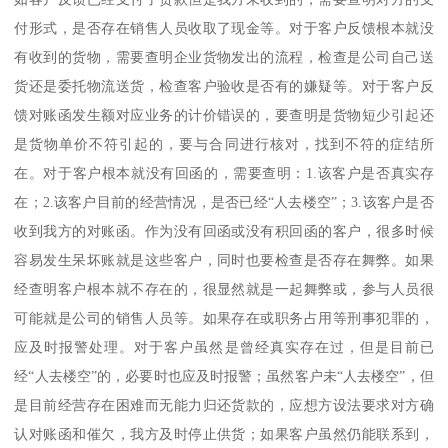
付形式，是否存在销售人员收取了现金等。对于客户反馈根本就没
有收到的货物，需要查明企业货物发出的流程，检查是公司自己送
货还是委托物流送货，检查客户验收是否有的嫌疑等。对于客户反
馈对账函发生额对应业务的计价错误的，要查明是货物短少引起还
是货物单价不符引起的，要与合同进行核对，找到不符的症结所
在。对于客户根本就没有回函的，需要查明：1.该客户是否真实存
在；2.该客户目前的经营情况，是否已经“人去楼空”；3.该客户是否
收到我方的对账函。作为没有回函或没有积回函的客户，很多时候
容易发生呆坏账就是这些客户，同时也要检查是否存在舞弊。如果
经查明客户根本就不存在的，很显然就是一起舞弊或，参与人员很
可能就是公司的销售人员等。如果存在或职务占用等刑事犯罪的，
应及时报警处理。对于客户虽然是曾经真实存在过，但是目前已
经“人去楼空”的，必要时也应及时报警；虽然客户未“人去楼空”，但
是目前经营存在困难而无能力归还货款的，应想方设法要求对方确
认对账函和催欠，我方及时停止供货；如果客户虽然仍能联系到，