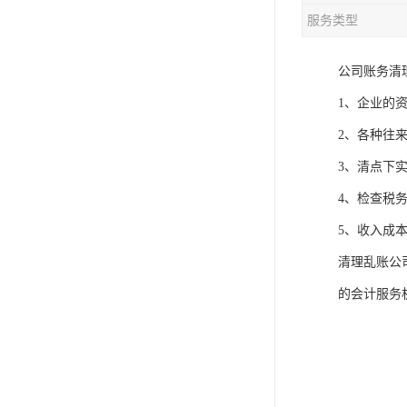
服务类型
公司账务清
1、企业的
2、各种往
3、清点下
4、检查税
5、收入成
清理乱账公
的会计服务