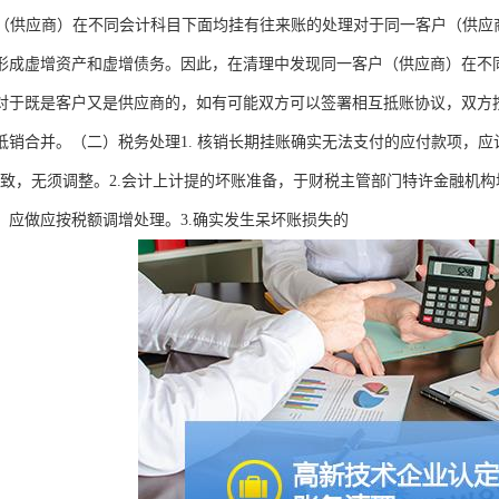
客户（供应商）在不同会计科目下面均挂有往来账的处理对于同一客户（供
形成虚增资产和虚增债务。因此，在清理中发现同一客户（供应商）在不
对于既是客户又是供应商的，如有可能双方可以签署相互抵账协议，双方
抵销合并。（二）税务处理1. 核销长期挂账确实无法支付的应付款项，应
一致，无须调整。2.会计上计提的坏账准备，于财税主管部门特许金融机
，应做应按税额调增处理。3.确实发生呆坏账损失的