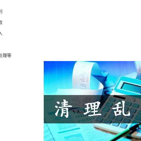
利
款
入
处理等