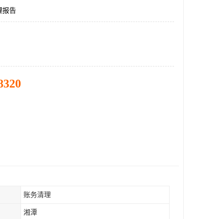
理报告
8320
账务清理
湘潭