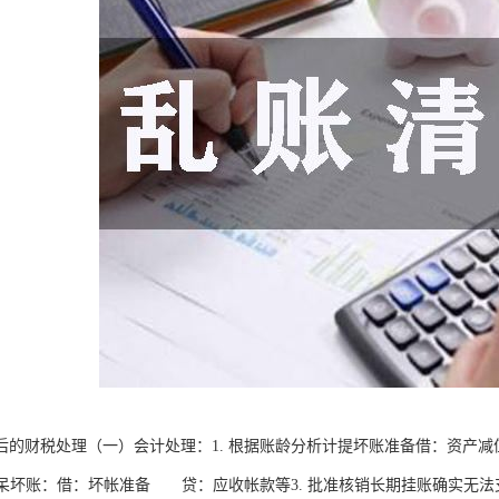
后的财税处理（一）会计处理：1. 根据账龄分析计提坏账准备借：资产
核销呆坏账：借：坏帐准备 贷：应收帐款等3. 批准核销长期挂账确实无