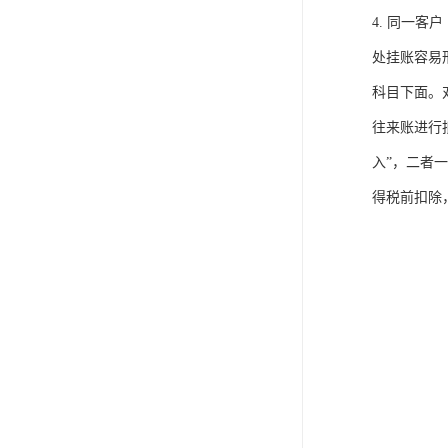
4. 同一
处挂账容易
科目下面。
往来账进行
入”，二者
得税前扣除