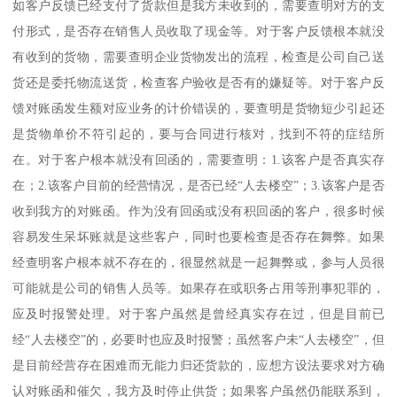
如客户反馈已经支付了货款但是我方未收到的，需要查明对方的支
付形式，是否存在销售人员收取了现金等。对于客户反馈根本就没
有收到的货物，需要查明企业货物发出的流程，检查是公司自己送
货还是委托物流送货，检查客户验收是否有的嫌疑等。对于客户反
馈对账函发生额对应业务的计价错误的，要查明是货物短少引起还
是货物单价不符引起的，要与合同进行核对，找到不符的症结所
在。对于客户根本就没有回函的，需要查明：1.该客户是否真实存
在；2.该客户目前的经营情况，是否已经“人去楼空”；3.该客户是否
收到我方的对账函。作为没有回函或没有积回函的客户，很多时候
容易发生呆坏账就是这些客户，同时也要检查是否存在舞弊。如果
经查明客户根本就不存在的，很显然就是一起舞弊或，参与人员很
可能就是公司的销售人员等。如果存在或职务占用等刑事犯罪的，
应及时报警处理。对于客户虽然是曾经真实存在过，但是目前已
经“人去楼空”的，必要时也应及时报警；虽然客户未“人去楼空”，但
是目前经营存在困难而无能力归还货款的，应想方设法要求对方确
认对账函和催欠，我方及时停止供货；如果客户虽然仍能联系到，