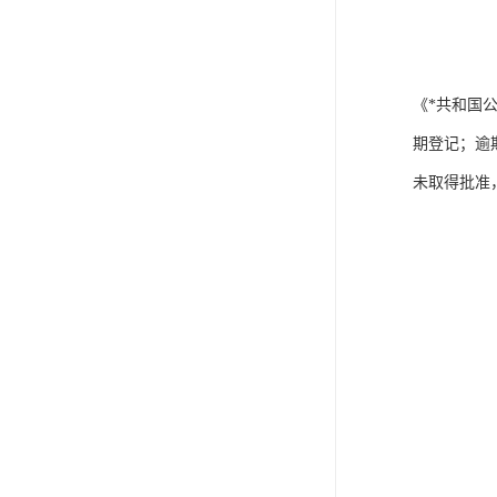
《*共和国
期登记；逾
未取得批准