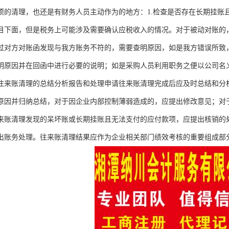
项的清理，也还是有财务人员主动作为的地方：1.检查是否存在长期挂账
目下面，但是税务上可能涉及需要确认应税收入的情况。对于被动对账的
过对方对账函发现与我方账务不符的，需要查明原因，如是我方错误所致
明原因并在回函中进行必要的说明；如是采购人员利用职务之便以公司名
往来账清理的总结分析报告和处理申请往来账清理完成后应及时总结和分
原因并归纳总结，对于因企业内部控制薄弱造成的，应提出修改意见；对
来账清理发现的呆坏账或长期挂账且无法支付的应付款项，应提出核销的
出账务处理。往来账清理结果应作为企业相关部门绩效考核的重要组成部