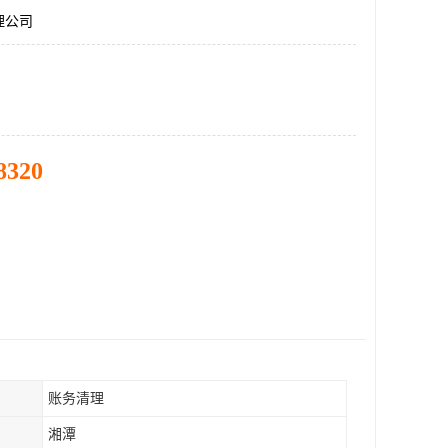
理公司
8320
账务清理
湘潭