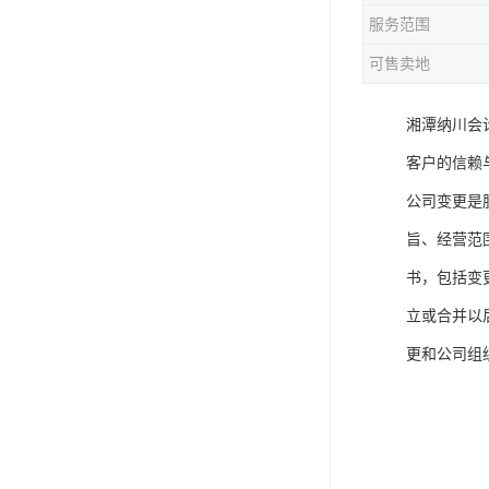
服务范围
可售卖地
湘潭纳川会
客户的信赖与
公司变更是
旨、经营范
书，包括变
立或合并以
更和公司组