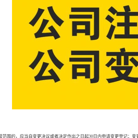
营范围的，应当自变更决议或者决定作出之日起30日内申请变更登记；变