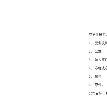
变更注册资
1、 营业执
2、 公章;
3、 法人原件
4、 章程或
5、 报告;
6、 原件。
公司目标：