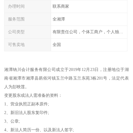
办理时间
联系商家
服务范围
全湘潭
公司类型
有限责任公司，个体工商户，个人独资，内资，外资
可售卖地
全国
湘潭纳川会计服务有限公司成立于2019年12月23日，注册地位于湖
南省湘潭市湘潭县易俗河镇玉兰中路玉兰东苑3栋201号，法定代表
人为彭映莲。
变更股东或法人需准备的资料：
1、营业执照正副本原件;
2、新旧法人股东复印件;
3、公章;
4、新法人简历一份、以及新法人签字;