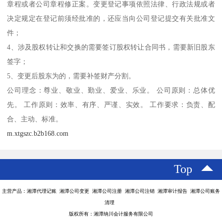
章程或者公司章程修正案。变更登记事项依照法律、行政法规或者
决定规定在登记前须经批准的，还应当向公司登记提交有关批准文
件；
4、涉及股权转让和交换的需要签订股权转让合同书，需要新旧股东
签字；
5、变更后股东为的，需要补签财产分割。
公司理念：尊业、敬业、勤业、爱业、乐业。 公司原则：总体优
先。 工作原则：效率、有序、严谨、实效。 工作要求：负责、配
合、主动、标准。
m.xtgszc.b2b168.com
Top
主营产品：湘潭代理记账 湘潭公司变更 湘潭公司注册 湘潭公司注销 湘潭审计报告 湘潭公司账务
清理
版权所有：湘潭纳川会计服务有限公司