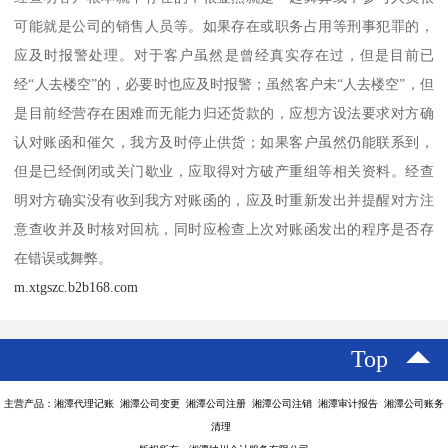
可能就是公司的销售人员等。如果存在或职务占用等刑事犯罪的，
应及时报警处理。对于客户虽然是曾经真实存在过，但是目前已
经“人去楼空”的，必要时也应及时报警；虽然客户未“人去楼空”，但
是目前经营存在困难而无能力归还货款的，应想方设法要求对方确
认对账函和催欠，我方及时停止供货；如果客户虽然仍能联系到，
但是已经倒闭或关门歇业，应取得对方破产重组等相关资料。经查
明对方确实没有收到我方对账函的，应及时重新发出并提醒对方注
意查收并及时核对回杭，同时应检查上次对账函发出的程序是否存
在错误或舞弊。
m.xtgszc.b2b168.com
Top
主营产品：湘潭代理记账 湘潭公司变更 湘潭公司注册 湘潭公司注销 湘潭审计报告 湘潭公司账务
清理