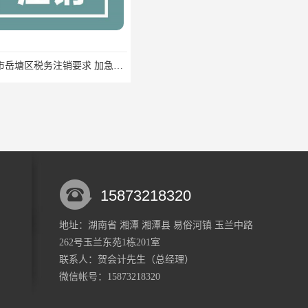
湘潭市岳塘区税务注销要求 加急办理
一般纳税人代理记账 一站式快速办理
15873218320
地址：湖南省 湘潭 湘潭县 易俗河镇 玉兰中路
262号玉兰东苑1栋201室
湘潭市雨湖区快速税务注销 一般纳税人税务申报 一站式服务
韶山市税费申报流程 个体工商户税务注销 快速高效
联系人：贺会计
先生
（总经理）
微信帐号：15873218320