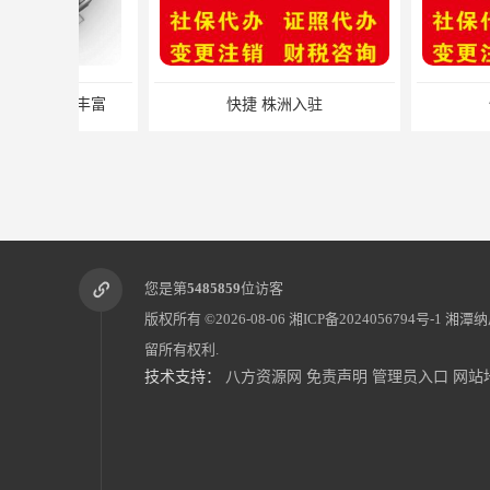
快捷 株洲入驻
快捷 湖南
您是第
5485859
位访客
版权所有 ©2026-08-06
湘ICP备2024056794号-1
湘潭纳
留所有权利.
技术支持：
八方资源网
免责声明
管理员入口
网站
一般纳税人代理记账 办理步骤