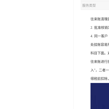
服务类型
往来账清理
2. 批准
4. 同一
处挂账容易
科目下面。
往来账进行
入”，二者
得税前扣除