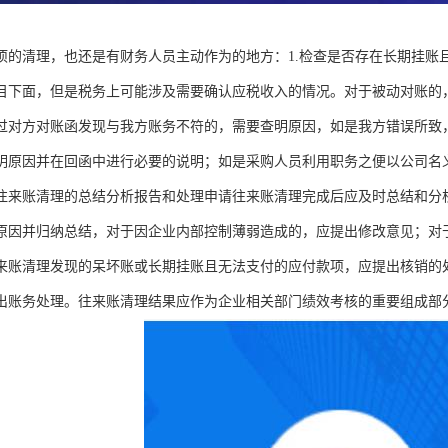
项的清理，也还是有财务人员主动作为的地方：1.检查是否存在长期挂账
目下面，但是税务上可能涉及需要确认应税收入的情况。对于被动对账的
过对方对账函发现与我方账务不符的，需要查明原因，如是我方错误所致
明原因并在回函中进行必要的说明；如是采购人员利用职务之便以公司名
往来账清理的总结分析报告和处理申请往来账清理完成后应及时总结和分
原因并归纳总结，对于因企业内部控制薄弱造成的，应提出修改意见；对
来账清理发现的呆坏账或长期挂账且无法支付的应付款项，应提出核销的
出账务处理。往来账清理结果应作为企业相关部门绩效考核的重要组成部