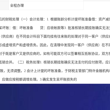
全程办理
后的财税处理（一）会计处理：1. 根据账龄分析计提坏账准备借：资产
核销呆坏账：借：坏帐准备 贷：应收帐款等3. 批准核销长期挂账确实无
客户（供应商）在不同会计科目下面均挂有往来账的处理对于同一客户（供
形成虚增资产和虚增债务。因此，在清理中发现同一客户（供应商）在不
对于既是客户又是供应商的，如有可能双方可以签署相互抵账协议，双方
抵销合并。（二）税务处理1. 核销长期挂账确实无法支付的应付款项，应
一致，无须调整。2.会计上计提的坏账准备，于财税主管部门特许金融机
，应做应按税额调增处理。3.确实发生呆坏账损失的