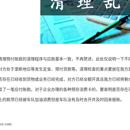
清理预付账款的清理程序与应款基本一致，不再赘述，此处仅说明一下不
对方处于垄断地位等发生定金、预付货款等。清理检查的重点要放在我方
否存在已经收到货物或业务已经完成，对方已经全额开具且我方已经将剩
挂了一笔应付账款。对于企业办理的各种预存消费卡的，要查明是否存在
上的款项已经被车队加油消费但是车队没有及时去开并及时回来报账。
nce.com