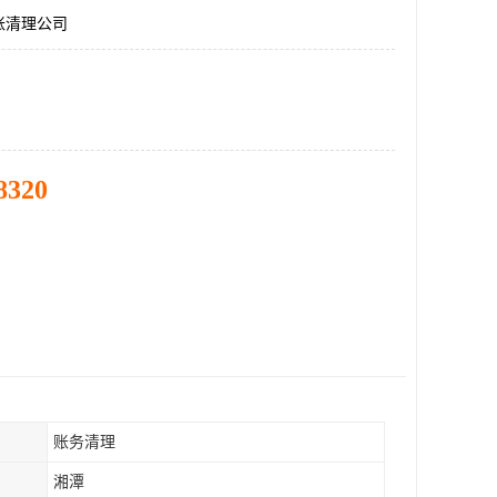
账清理公司
8320
账务清理
湘潭