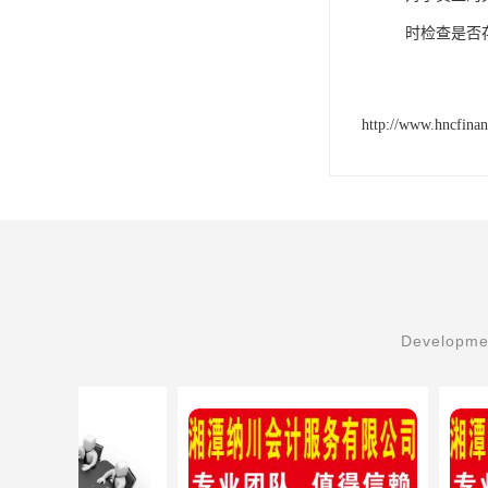
时检查是否
http://www.hncfina
Developmen