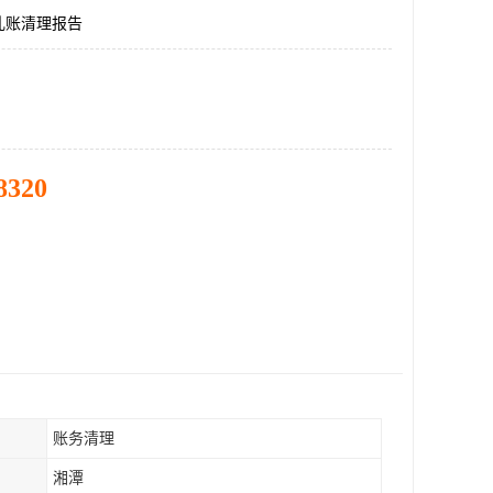
乱账清理报告
8320
账务清理
湘潭