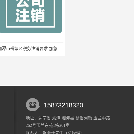
湘潭市岳塘区税务注销要求 加急办理
一般纳税人代理记账 一站式快速办理
15873218320
地址：湖南省 湘潭 湘潭县 易俗河镇 玉兰中路
262号玉兰东苑1栋201室
湘潭市雨湖区快速税务注销 一般纳税人税务申报 一站式服务
韶山市税费申报流程 个体工商户税务注销 快速高效
联系人：贺会计
先生
（总经理）