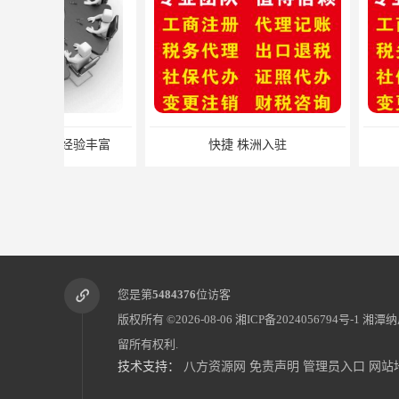
快捷 株洲入驻
快捷 湖南
您是第
5484376
位访客
版权所有 ©2026-08-06
湘ICP备2024056794号-1
湘潭纳
留所有权利.
技术支持：
八方资源网
免责声明
管理员入口
网站
一般纳税人代理记账 办理步骤