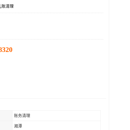
乱账清理
8320
账务清理
湘潭