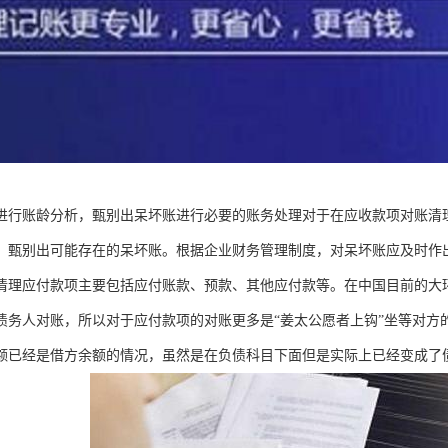
进行账龄分析，甄别出呆坏账进行必要的账务处理对于在应收款项对账清
，甄别出可能存在的呆坏账。根据企业财务管理制度，对呆坏账应及时作
清理应付款项主要包括应付账款、预款、其他应付款等。在中国目前的大
债务人对账，所以对于应付款项的对账更多是“姜太公愿者上钩”坐等对方
额已经是借方余额的情况，虽然是在负债科目下面但是实际上已经变成了