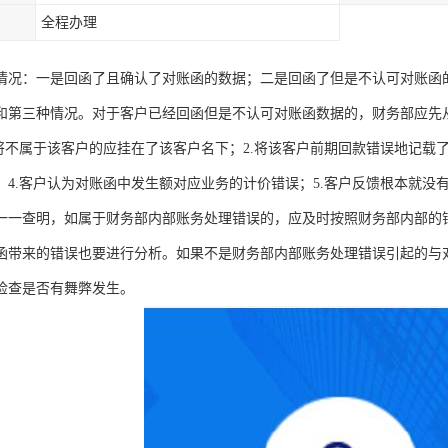
全程办理
情况：一是回函了且确认了对账函的数据；二是回函了但是不认可对账函
和第三种情况。对于客户已经回函但是不认可对账函数据的，财务部应先
.将不属于该客户的应挂在了该客户名下；2.将该客户前期回款错误地记载
；4.客户认为对账函中发生额对应业务的计价错误；5.客户反馈根本就
一一查明，如属于财务部内部账务处理错误的，应及时按照财务部内部的
函带来的错误也要进行分析。如果不是财务部内部账务处理错误引起的与
检查是否有舞弊发生。