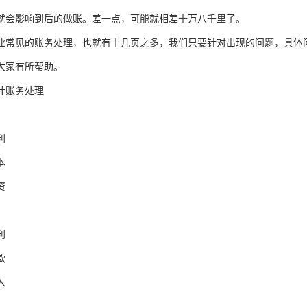
就会影响到后的做账。差一点，可能就相差十万八千里了。
业常见的账务处理，也就有十几页之多，我们只要针对出现的问题，具体
大家有所帮助。
计账务处理
利
本
资
利
款
入