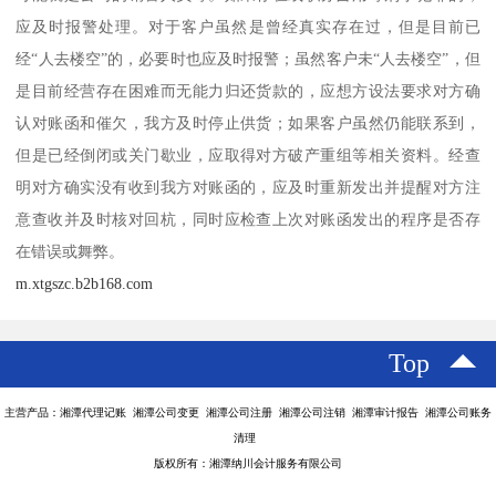
应及时报警处理。对于客户虽然是曾经真实存在过，但是目前已
经“人去楼空”的，必要时也应及时报警；虽然客户未“人去楼空”，但
是目前经营存在困难而无能力归还货款的，应想方设法要求对方确
认对账函和催欠，我方及时停止供货；如果客户虽然仍能联系到，
但是已经倒闭或关门歇业，应取得对方破产重组等相关资料。经查
明对方确实没有收到我方对账函的，应及时重新发出并提醒对方注
意查收并及时核对回杭，同时应检查上次对账函发出的程序是否存
在错误或舞弊。
m.xtgszc.b2b168.com
Top
主营产品：湘潭代理记账 湘潭公司变更 湘潭公司注册 湘潭公司注销 湘潭审计报告 湘潭公司账务
清理
版权所有：湘潭纳川会计服务有限公司