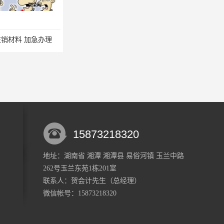
销材料 加急办理
湘潭市岳塘区税务注销要求 加急办理
15873218320
地址：湖南省 湘潭 湘潭县 易俗河镇 玉兰中路
262号玉兰东苑1栋201室
湘潭县税务注销材料 小规模纳税人税费申报 快速高效
湘潭市雨湖区快速税务注销 一般纳税人税务申报 一站式服务
联系人：贺会计
先生
（总经理）
微信帐号：15873218320