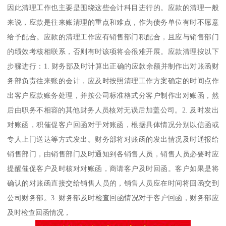
因此清理工作也主要是围绕这些会计科目进行的。应款的清理一般
来说，应款是往来账清理的重点和难点，作为债务单位有时不愿意
给予配合。应款的清理工作应有销售部门积配合，且应与销售部门
的绩效考核相联系，否则有时该项将会很难开展。应款清理按以下
步骤进行：1. 财务部及时计算出正确的应款余额并制作出对账函财
务部负责往来账的会计，应及时按照清理工作方案确定的时间点作
出客户应款账务处理，并按公司标准格式分客户制作出对账函，然
后由职务不相容的其他财务人员核对无误后加盖公司。2. 及时发出
对账函，积催促客户回函对于对账函，根据具体情况分别以信函或
专人上门送达等方式发出。财务部将对账函的发出情况及时通报给
销售部门，由销售部门及时通知到各销售人员，销售人员必要时应
提醒催促客户及时核对对账函，商请客户及时回函。客户如果是将
确认的对账函直接交给销售人员的，销售人员应在时间将回函交到
公司财务部。3. 财务部及时检查回函情况对于客户回函，财务部应
及时检查回函情况，