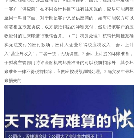
一客户（供应商）在不同会计科目下挂有往来账的，应尽可能调整
至同一科目下面。对于既是客户又是供应商的，如有可能双方可以
签署相互抵账协议，双方按抵销后的净额支付，然后把该客户的应
收应付的往来账进行抵销合并。（二）税务处理1. 核销长期挂账确
实无法支付的应付款项，应计入企业所得税应税收入，会计上计
入“营业外收入”，二者一致，无须调整。2.会计上计提的坏账准备，
于财税主管部门特许金融机构坏账准备的可以税前扣除外，其余坏
账准备一律不得税前扣除，应做应按税额调增处理。3.确实发生呆坏
账损失的