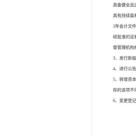
具备健全且
具有持续盈
3年会计文
经批准的证
督管理机构
3、发行新
4、进行公
5、转增资
存的该项不
6、变更登