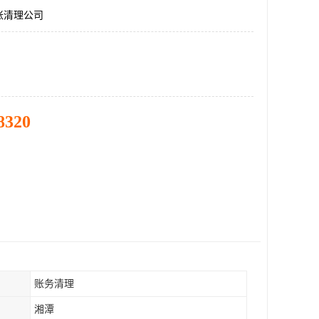
账清理公司
8320
账务清理
湘潭