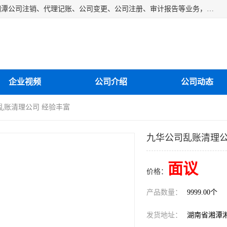
湘潭纳川会计服务有限公司主营从事：湘潭公司账务清理、湘潭公司注销、代理记账、公司变更、公司注册、审计报告等业务，公司设立有专门的代理注册部门，现有工商代办专员，部门经理从事工商代办多年，对各地区公司注册、公司变更、进出口业务等流程以及各行业公司注册、变更所需注意的细节都非常熟悉。
企业视频
公司介绍
公司动态
乱账清理公司 经验丰富
九华公司乱账清理公
面议
价格：
产品数量：
9999.00个
发货地址：
湖南省湘潭