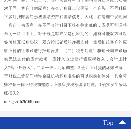
对于同一客户（供应商）在会计账目上仅保留一个户头，不同科目
下多处挂账容易形成虚增资产和虚增债务。因此，在清理中发现同
一客户（供应商）在不同会计科目下挂有往来账的，应尽可能调整
至同一科目下面。对于既是客户又是供应商的，如有可能双方可以
签署相互抵账协议，双方按抵销后的净额支付，然后把该客户的应
收应付的往来账进行抵销合并。（二）税务处理1. 核销长期挂账确
实无法支付的应付款项，应计入企业所得税应税收入，会计上计
入“营业外收入”，二者一致，无须调整。2.会计上计提的坏账准备，
于财税主管部门特许金融机构坏账准备的可以税前扣除外，其余坏
账准备一律不得税前扣除，应做应按税额调增处理。3.确实发生呆坏
账损失的
m.xtgszc.b2b168.com
Top