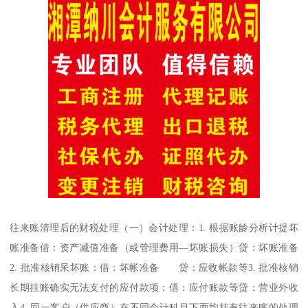
往来账清理后的财税处理（一）会计处理：1. 根据账龄分析计提坏
账准备借：资产减值准备（或管理费用—坏账损失）贷：坏账准备
2. 批准核销呆坏账：借：坏帐准备 贷：应收帐款等3. 批准核销
长期挂账确实无法支付的应付款项：借：应付账款等贷：营业外收
入4. 同一客户（供应商）在不同会计科目下面均挂有往来账的处理