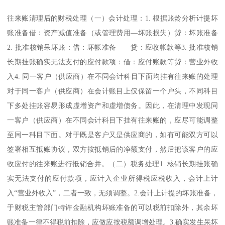
往来账清理后的财税处理（一）会计处理：1. 根据账龄分析计提坏
账准备借：资产减值准备（或管理费用—坏账损失）贷：坏账准备
2. 批准核销呆坏账：借：坏帐准备 贷：应收帐款等3. 批准核销
长期挂账确实无法支付的应付款项：借：应付账款等贷：营业外收
入4. 同一客户（供应商）在不同会计科目下面均挂有往来账的处理
对于同一客户（供应商）在会计账目上仅保留一个户头，不同科目
下多处挂账容易形成虚增资产和虚增债务。因此，在清理中发现同
一客户（供应商）在不同会计科目下挂有往来账的，应尽可能调整
至同一科目下面。对于既是客户又是供应商的，如有可能双方可以
签署相互抵账协议，双方按抵销后的净额支付，然后把该客户的应
收应付的往来账进行抵销合并。（二）税务处理1. 核销长期挂账确
实无法支付的应付款项，应计入企业所得税应税收入，会计上计
入“营业外收入”，二者一致，无须调整。2.会计上计提的坏账准备，
于财税主管部门特许金融机构坏账准备的可以税前扣除外，其余坏
账准备一律不得税前扣除，应做应按税额调增处理。3.确实发生呆坏