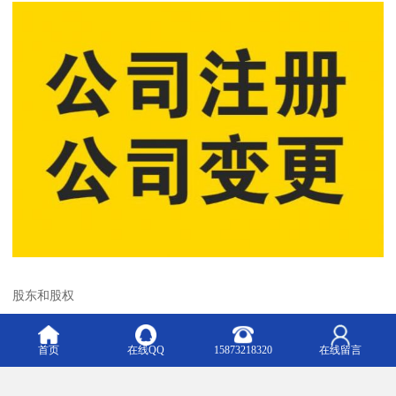
股东和股权
有限责任公司股东转让股权的，应当自转让股权之日起30日内申请
变更登记，并应当提交新股东的主体明或者自然人明。
首页
在线QQ
15873218320
在线留言
有限责任公司的自然人股东后，其合法继承人继承股东的，公司应