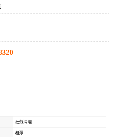
司
8320
账务清理
湘潭