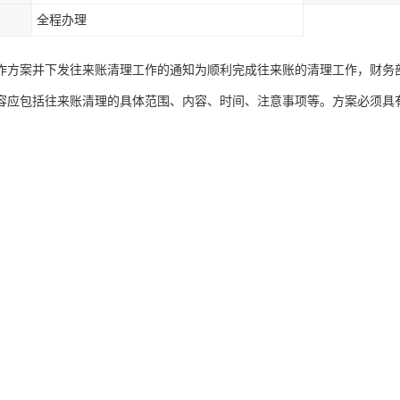
全程办理
作方案并下发往来账清理工作的通知为顺利完成往来账的清理工作，财务
容应包括往来账清理的具体范围、内容、时间、注意事项等。方案必须具
小组一起，作为公司的正式文件下发到各部门，以便大家遵照执行。