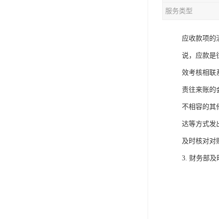
服务类型
应收款项的
说，应款是
效考核相联
责往来账的
不相容的其
达等方式发
及时核对对
3. 财务