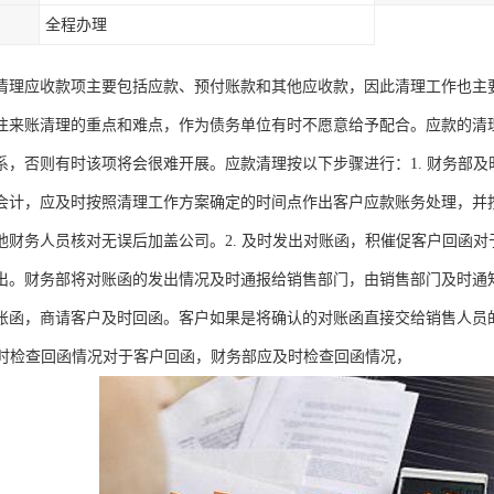
全程办理
清理应收款项主要包括应款、预付账款和其他应收款，因此清理工作也主
往来账清理的重点和难点，作为债务单位有时不愿意给予配合。应款的清
系，否则有时该项将会很难开展。应款清理按以下步骤进行：1. 财务部
会计，应及时按照清理工作方案确定的时间点作出客户应款账务处理，并
他财务人员核对无误后加盖公司。2. 及时发出对账函，积催促客户回函
出。财务部将对账函的发出情况及时通报给销售部门，由销售部门及时通
账函，商请客户及时回函。客户如果是将确认的对账函直接交给销售人员
部及时检查回函情况对于客户回函，财务部应及时检查回函情况，