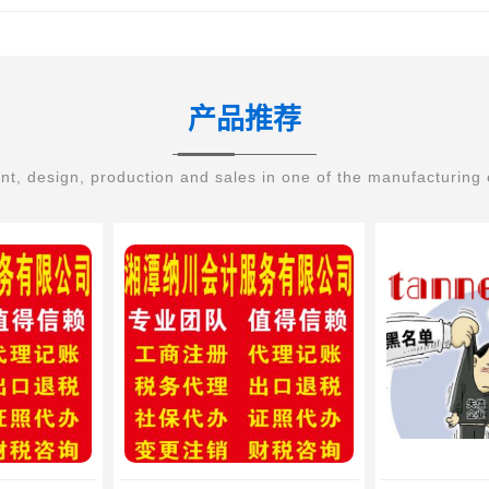
产品推荐
t, design, production and sales in one of the manufacturing 