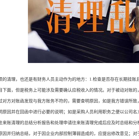
项的清理，也还是有财务人员主动作为的地方：1.检查是否存在长期挂账
目下面，但是税务上可能涉及需要确认应税收入的情况。对于被动对账的
过对方对账函发现与我方账务不符的，需要查明原因，如是我方错误所致
明原因并在回函中进行必要的说明；如是采购人员利用职务之便以公司名
往来账清理的总结分析报告和处理申请往来账清理完成后应及时总结和分
原因并归纳总结，对于因企业内部控制薄弱造成的，应提出修改意见；对