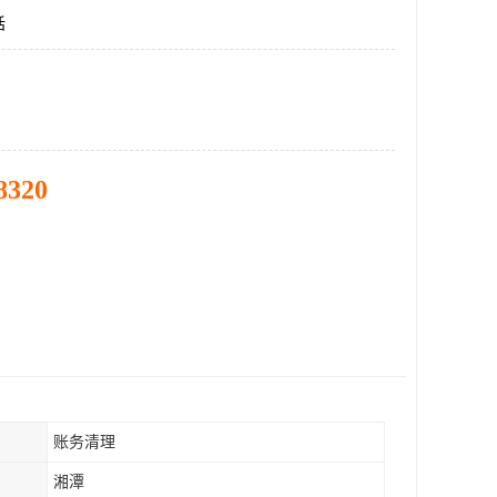
话
8320
账务清理
湘潭