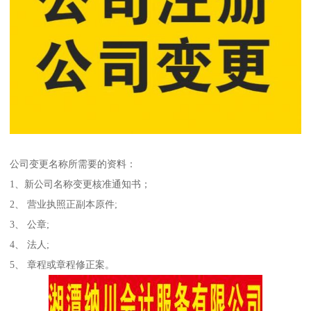
公司变更名称所需要的资料：
1、新公司名称变更核准通知书；
2、 营业执照正副本原件;
3、 公章;
4、 法人;
5、 章程或章程修正案。