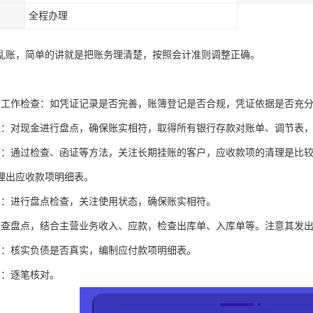
全程办理
乱账，简单的讲就是把账务理清楚，按照会计准则调整正确。
：
础工作检查：如凭证记录是否完善，账簿登记是否合规，凭证依据是否充
理：对现金进行盘点，确保账实相符，取得所有银行存款对账单、调节表
项：通过检查、函证等方法，关注长期挂账的客户，应收款项的清理是比
理出应收款项明细表。
产：进行盘点检查，关注使用状态，确保账实相符。
检查盘点，结合主营业务收入、应款，检查出库单、入库单等。注意其发
项：核实负债是否真实，编制应付款项明细表。
本：逐笔核对。