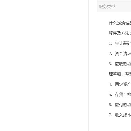
服务类型
什么是清理
程序及方法
1、会计基
2、资金清
3、应收款
理整顿，整
4、固定资
5、存货：
6、应付款
7、收入成