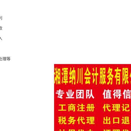
利
款
入
处理等