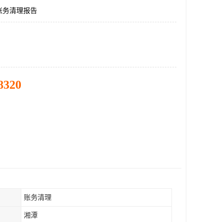
账务清理报告
8320
账务清理
湘潭