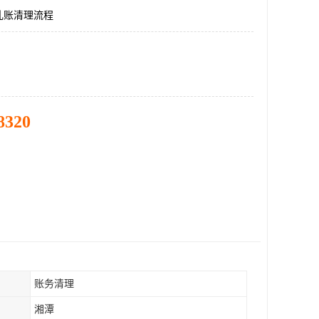
乱账清理流程
8320
账务清理
湘潭