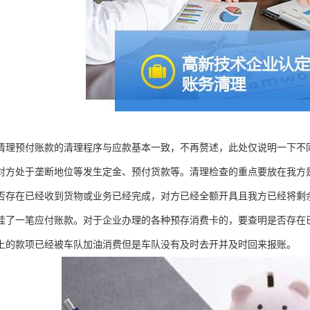
清理预付账款的清理程序与应款基本一致，不再赘述，此处仅说明一下不
对方处于垄断地位等发生定金、预付货款等。清理检查的重点要放在我方
否存在已经收到货物或业务已经完成，对方已经全额开具且我方已经将剩
挂了一笔应付账款。对于企业办理的各种预存消费卡的，要查明是否存在
上的款项已经被车队加油消费但是车队没有及时去开并及时回来报账。