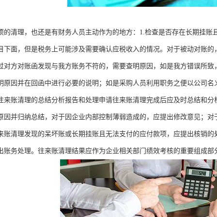
项的清理，也还是有财务人员主动作为的地方：1.检查是否存在长期挂账
目下面，但是税务上可能涉及需要确认应税收入的情况。对于被动对账的
过对方对账函发现与我方账务不符的，需要查明原因，如是我方错误所致
明原因并在回函中进行必要的说明；如是采购人员利用职务之便以公司名
往来账清理的总结分析报告和处理申请往来账清理完成后应及时总结和分
原因并归纳总结，对于因企业内部控制薄弱造成的，应提出修改意见；对
来账清理发现的呆坏账或长期挂账且无法支付的应付款项，应提出核销的
出账务处理。往来账清理结果应作为企业相关部门绩效考核的重要组成部