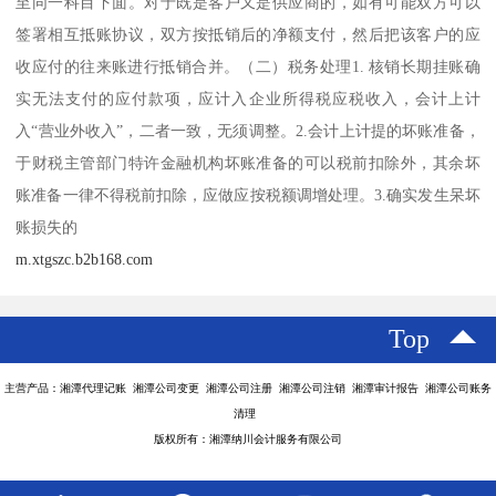
至同一科目下面。对于既是客户又是供应商的，如有可能双方可以
签署相互抵账协议，双方按抵销后的净额支付，然后把该客户的应
收应付的往来账进行抵销合并。（二）税务处理1. 核销长期挂账确
实无法支付的应付款项，应计入企业所得税应税收入，会计上计
入“营业外收入”，二者一致，无须调整。2.会计上计提的坏账准备，
于财税主管部门特许金融机构坏账准备的可以税前扣除外，其余坏
账准备一律不得税前扣除，应做应按税额调增处理。3.确实发生呆坏
账损失的
m.xtgszc.b2b168.com
Top
主营产品：湘潭代理记账 湘潭公司变更 湘潭公司注册 湘潭公司注销 湘潭审计报告 湘潭公司账务
清理
版权所有：湘潭纳川会计服务有限公司