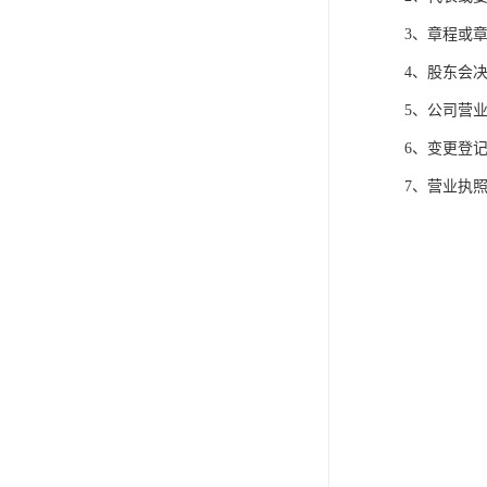
3、章程或
4、股东会
5、公司营
6、变更登
7、营业执