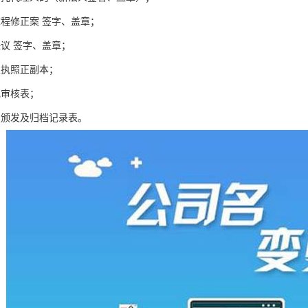
章程修正案 签字、盖章；
决议 签字、盖章；
业执照正副本；
记审核表；
照颁发及归档记录表。