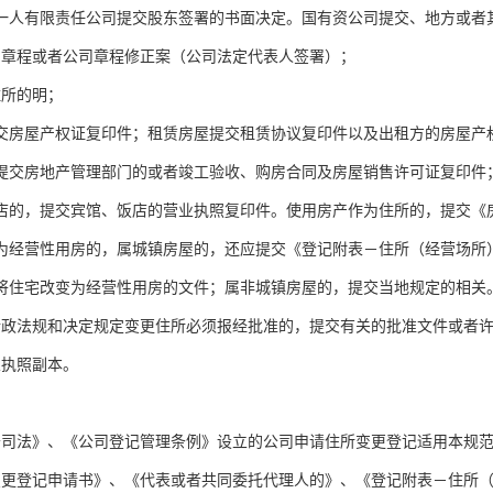
一人有限责任公司提交股东签署的书面决定。国有资公司提交、地方或者
司章程或者公司章程修正案（公司法定代表人签署）；
住所的明；
交房屋产权证复印件；租赁房屋提交租赁协议复印件以及出租方的房屋产
提交房地产管理部门的或者竣工验收、购房合同及房屋销售许可证复印件
店的，提交宾馆、饭店的营业执照复印件。使用房产作为住所的，提交《
为经营性用房的，属城镇房屋的，还应提交《登记附表－住所（经营场所
将住宅改变为经营性用房的文件；属非城镇房屋的，提交当地规定的相关
行政法规和决定规定变更住所必须报经批准的，提交有关的批准文件或者
业执照副本。
公司法》、《公司登记管理条例》设立的公司申请住所变更登记适用本规
变更登记申请书》、《代表或者共同委托代理人的》、《登记附表－住所