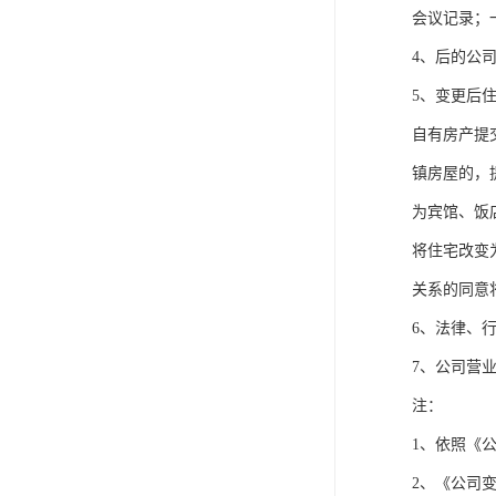
会议记录；
4、后的公
5、变更后
自有房产提
镇房屋的，
为宾馆、饭
将住宅改变
关系的同意
6、法律、
7、公司营
注：
1、依照《
2、《公司