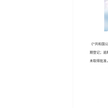
《*共和国
期登记；逾
未取得批准