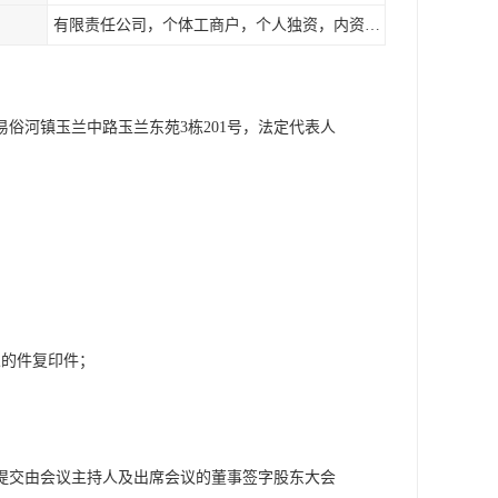
有限责任公司，个体工商户，个人独资，内资，外资
易俗河镇玉兰中路玉兰东苑3栋201号，法定代表人
人的件复印件；
提交由会议主持人及出席会议的董事签字股东大会