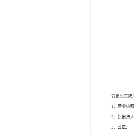
变更股东或
1、营业执照
2、新旧法人
3、公章;