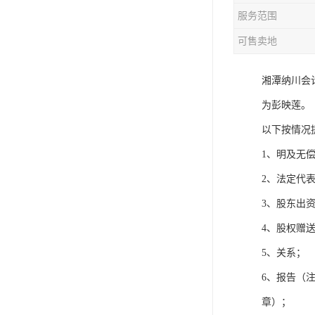
服务范围
可售卖地
湘潭纳川会
为彭映莲。
以下按情况
1、明及无
2、法定代
3、股东出
4、股权赠
5、关系；
6、报告（
章）；