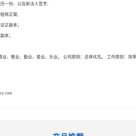
简历一份、以及新法人签字;
章程修正案;
记证正副本；
正副本；
。
尊业、敬业、勤业、爱业、乐业。 公司原则：总体优先。 工作原则：效
。
nce.com