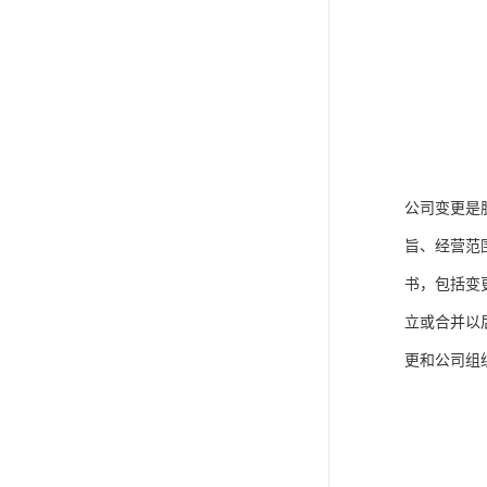
公司变更是
旨、经营范
书，包括变
立或合并以
更和公司组