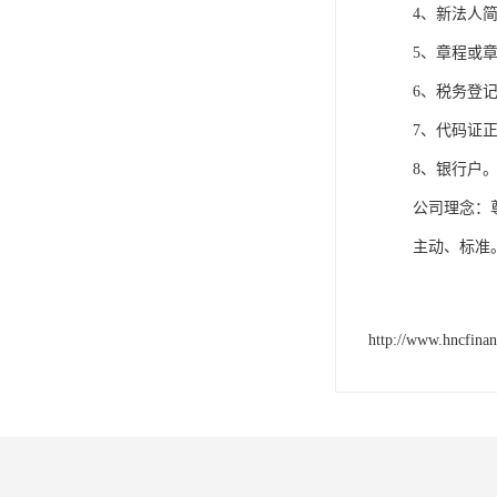
4、新法人
5、章程或
6、税务登
7、代码证
8、银行户
公司理念：
主动、标准
http://www.hncfina