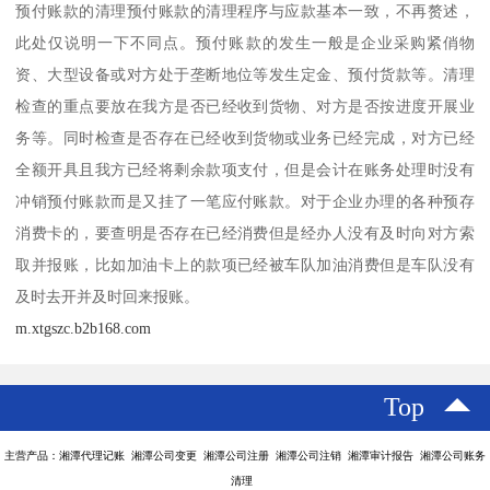
预付账款的清理预付账款的清理程序与应款基本一致，不再赘述，
此处仅说明一下不同点。预付账款的发生一般是企业采购紧俏物
资、大型设备或对方处于垄断地位等发生定金、预付货款等。清理
检查的重点要放在我方是否已经收到货物、对方是否按进度开展业
务等。同时检查是否存在已经收到货物或业务已经完成，对方已经
全额开具且我方已经将剩余款项支付，但是会计在账务处理时没有
冲销预付账款而是又挂了一笔应付账款。对于企业办理的各种预存
消费卡的，要查明是否存在已经消费但是经办人没有及时向对方索
取并报账，比如加油卡上的款项已经被车队加油消费但是车队没有
及时去开并及时回来报账。
m.xtgszc.b2b168.com
Top
主营产品：湘潭代理记账 湘潭公司变更 湘潭公司注册 湘潭公司注销 湘潭审计报告 湘潭公司账务
清理