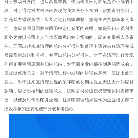
对于被动对账的，也应高度重视，作为检查应付款项是否正确的手
段。对于通过对方对账函发现与我方账务不符的，需要查明原因，
如是我方错误所致，应及时进行错账调整；如是在途货物尚未入库
的，也应查明原因并在回函中进行必要的说明；如是采购人员利用
职务之便以公司名义向供应商私自赊欠货物的，应追究采购人员责
任。五写出往来账清理的总结分析报告和处理申请往来账清理完成
后应及时总结和分析，并写出总结分析报告。对于在清理过程发现
的问题要查明原因并归纳总结，对于因企业内部控制薄弱造成的，
应提出修改意见；对于清理过程中发现的错误或舞弊，应提出处理
意见。对于往来账清理发现的呆坏账或长期挂账且无法支付的应付
款项，应提出核销的处理意见，按照公司分级授权管理原则提请审
批，以便及时作出账务处理。往来账清理结果应作为企业相关部门
绩效考核的重要组成部分或参考指标。