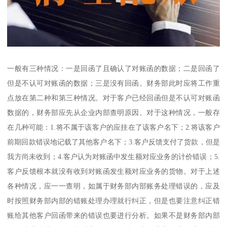
一般有三种情况：一是回函了且确认了对账函的数据；二是回函了
但是不认可对账函的数据；三是没有回函。财务部此时应将工作重
点放在第二种和第三种情况。对于客户已经回函但是不认可对账函
数据的，财务部应先从企业内部查明原因。对于这种情况，一般存
在几种可能：1.将不属于该客户的应挂在了该客户名下；2.将该客户
前期回款错误地记载了其他客户名下；3.客户反馈支付了货款，但是
我方尚未收到；4.客户认为对账函中发生额对应业务的计价错误；5.
客户反馈根本就没有收到对账函发生额对应业务的货物。对于上述
各种情况，应一一查明，如属于财务部内部账务处理错误的，应及
时按照财务部内部的错账处理办理就行纠正，但是也要注意纠正错
账给其他客户回函带来的错误也要进行分析。如果不是财务部内部