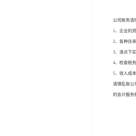
公司账务清
1、企业的
2、各种往
3、清点下
4、检查税
5、收入成
清理乱账公
的会计服务