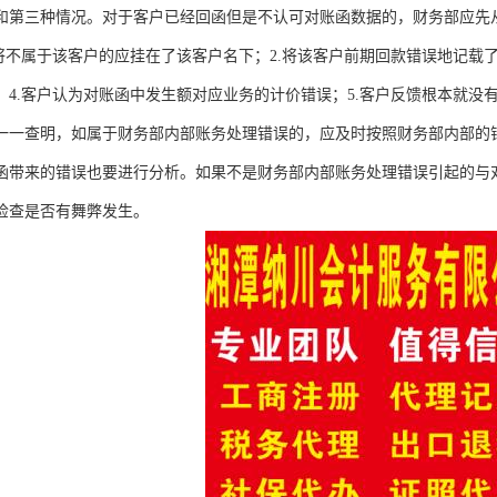
和第三种情况。对于客户已经回函但是不认可对账函数据的，财务部应先
.将不属于该客户的应挂在了该客户名下；2.将该客户前期回款错误地记载
；4.客户认为对账函中发生额对应业务的计价错误；5.客户反馈根本就
一一查明，如属于财务部内部账务处理错误的，应及时按照财务部内部的
函带来的错误也要进行分析。如果不是财务部内部账务处理错误引起的与
检查是否有舞弊发生。