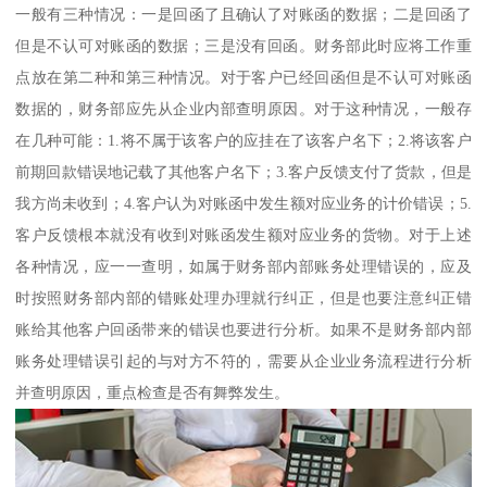
一般有三种情况：一是回函了且确认了对账函的数据；二是回函了
但是不认可对账函的数据；三是没有回函。财务部此时应将工作重
点放在第二种和第三种情况。对于客户已经回函但是不认可对账函
数据的，财务部应先从企业内部查明原因。对于这种情况，一般存
在几种可能：1.将不属于该客户的应挂在了该客户名下；2.将该客户
前期回款错误地记载了其他客户名下；3.客户反馈支付了货款，但是
我方尚未收到；4.客户认为对账函中发生额对应业务的计价错误；5.
客户反馈根本就没有收到对账函发生额对应业务的货物。对于上述
各种情况，应一一查明，如属于财务部内部账务处理错误的，应及
时按照财务部内部的错账处理办理就行纠正，但是也要注意纠正错
账给其他客户回函带来的错误也要进行分析。如果不是财务部内部
账务处理错误引起的与对方不符的，需要从企业业务流程进行分析
并查明原因，重点检查是否有舞弊发生。