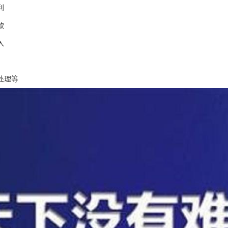
利
款
入
处理等