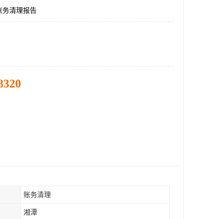
账务清理报告
8320
账务清理
湘潭