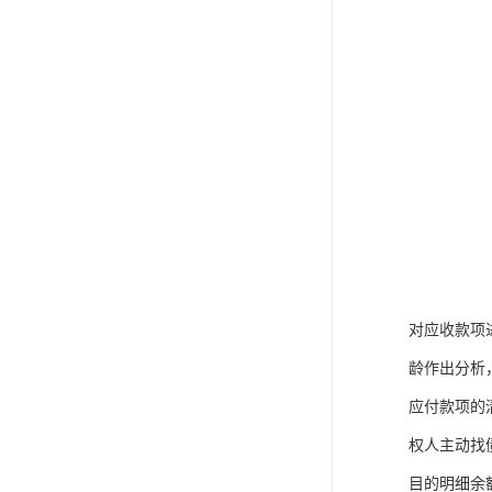
对应收款项
龄作出分析
应付款项的
权人主动找
目的明细余