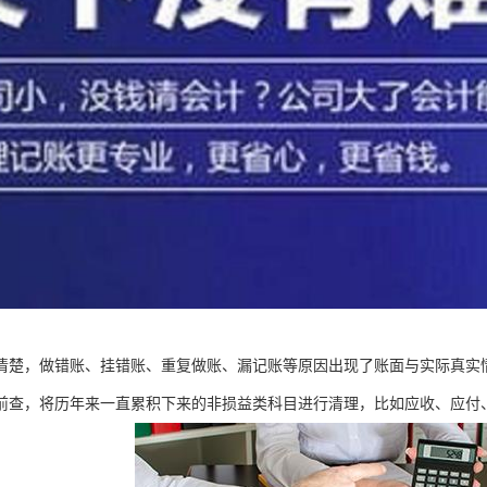
清楚，做错账、挂错账、重复做账、漏记账等原因出现了账面与实际真实
前查，将历年来一直累积下来的非损益类科目进行清理，比如应收、应付