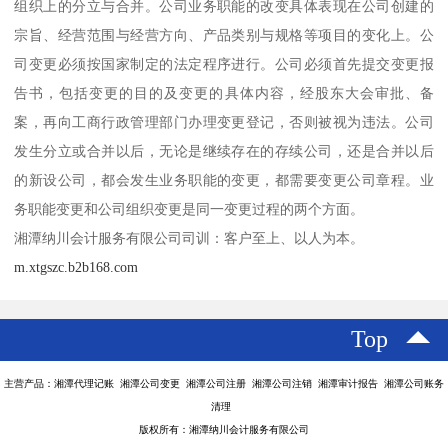
组织上的分立与合并。公司业务职能的改变具体表现在公司创建的
宗旨、经营范围与经营方向、产品类别与规格等项目的变化上。公
司变更必须按国家制定的法定程序进行。公司必须首先提交变更报
告书，包括变更的目的及变更的具体内容，经股东大会审批、备
案，再向工商行政管理部门办理变更登记，否则被视为违法。公司
发生分立或合并以后，无论是继续存在的存续公司，还是合并以后
的新设公司，都会发生业务职能的变更，都需要变更公司章程。业
务职能变更和公司组织变更是同一变更过程的两个方面。
湘潭纳川会计服务有限公司司训：客户至上、以人为本。
m.xtgszc.b2b168.com
Top
主营产品：湘潭代理记账 湘潭公司变更 湘潭公司注册 湘潭公司注销 湘潭审计报告 湘潭公司账务
清理
版权所有：湘潭纳川会计服务有限公司