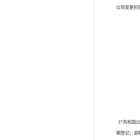
公司变更的
《*共和国
期登记；逾