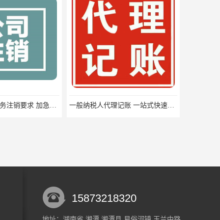
湘潭市岳塘区税务注销要求 加急办理
一般纳税人代理记账 一站式快速办理
15873218320
地址：湖南省 湘潭 湘潭县 易俗河镇 玉兰中路