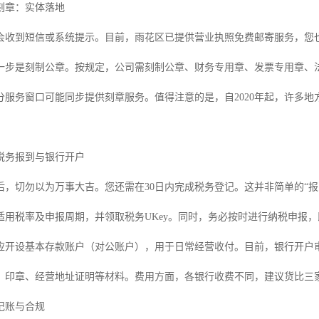
刻章：实体落地
会收到短信或系统提示。目前，雨花区已提供营业执照免费邮寄服务，您
一步是刻制公章。按规定，公司需刻制公章、财务专用章、发票专用章、
分服务窗口可能同步提供刻章服务。值得注意的是，自2020年起，许多
税务报到与银行开户
后，切勿以为万事大吉。您还需在30日内完成税务登记。这并非简单的“
适用税率及申报周期，并领取税务UKey。同时，务必按时进行纳税申报，
应开设基本存款账户（对公账户），用于日常经营收付。目前，银行开户
、印章、经营地址证明等材料。费用方面，各银行收费不同，建议货比三
记账与合规