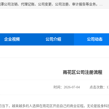
湘潭纳川会计服务有限公司主营从事：湘潭公司账务清理、湘潭公司注销、代理记账、公司变更、公司注册、审计报告等业务，公司设立有专门的代理注册部门，现有工商代办专员，部门经理从事工商代办多年，对各地区公司注册、公司变更、进出口业务等流程以及各行业公司注册、变更所需注意的细节都非常熟悉。
企业视频
公司介绍
公司动态
雨花区公司注册流程
时间：2026-07-04
点击次数：13
的当下，越来越多的人选择在雨花区开启自己的商业征程。无论是投身科