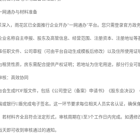
一网通办与材料准备
改革深入，雨花区已全面推行企业开办“一网通办”平台。您只需登录官方
企业名称自主申报、股东及高管信息、经营范围、注册资本、注册地址等
事任职文件、公司章程（可由平台自动生成模板后修改）以及住所使用证
为租赁性质，房东需配合提供产权证明；若地址为住宅用途，部分行业可
审核：高效协同
台会生成PDF版文件，包括《公司登记（备案）申请书》《股东会决议》
端或银行U盾完成电子签名。这一环节要求每位相关人员实名认证，确保
，若材料齐全且符合法定形式，审核周期在1至3个工作日内完成。如遇修
当天即可收到审核通过的通知。