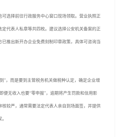
也可选择前往行政服务中心窗口现场领取。营业执照正
法定代表人私章等共四枚。建议选择公安机关备案的正
地方已推出新开办企业免费刻制印章政策，具体可咨询当
报到”，而是要到主管税务机关做税种认定，确定企业增
即便无收入也要“零申报”，逾期将产生罚款和信用影
审核较严，通常需要法定代表人亲自到场面签，并提供
家。