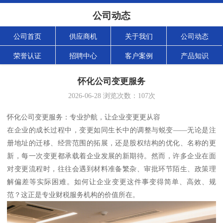
公司动态
公司首页
供应商机
关于我们
公司动态
荣誉认证
招聘中心
客户案例
产品知识
怀化公司变更服务
2026-06-28
浏览次数：
107
次
怀化公司变更服务：专业护航，让企业变更更从容
在企业的成长过程中，变更如同生长中的调整与蜕变——无论是注
册地址的迁移、经营范围的拓展，还是股权结构的优化、名称的更
新，每一次变更都承载着企业发展的新期待。然而，许多企业在面
对变更流程时，往往会遇到材料准备繁杂、审批环节陌生、政策理
解偏差等实际困难。如何让企业变更这件事变得简单、高效、规
范？这正是专业财税服务机构的价值所在。