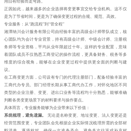
用旧有经验而走弯路。
正因如此，越来越多的企业选择将变更事宜交给专业机构。这不仅
是为了节省时间，更是为了确保变更过程的合规、规范、高效。
专业服务：从“跑流程”到“管全程”
湘潭纳川会计服务有限公司由经验丰富的高级会计师带队成立，核
心团队均为会计专业背景，持有高级会计师、中级会计师、注册税
务师等专业资格，平均从业年限超过十年。这样的专业配置，意味
着团队成员不仅熟悉工商登记的操作流程，更具备财务、税务等多
维度的综合视角，能够在企业变更过程中提供更全面的判断与建
议。
在工商变更方面，公司设有专门的代理注册部门，配备经验丰富的
工商代办专员。部门经理长期从事工商代办工作，对怀化地区不同
类型的企业注册、变更、进出口业务等流程均十分熟悉，能够准确
判断各类变更场景下的材料要求与操作要点。
具体而言，专业服务能够为企业带来以下价值：
系统梳理，避免遗漏。
无论是名称变更、地址变更、法人变更还是
经营范围变更，专业团队会先根据企业实际情况梳理所需的全部材
料清单，逐项核对，确保一次准备齐全，避免多次往返或补充材